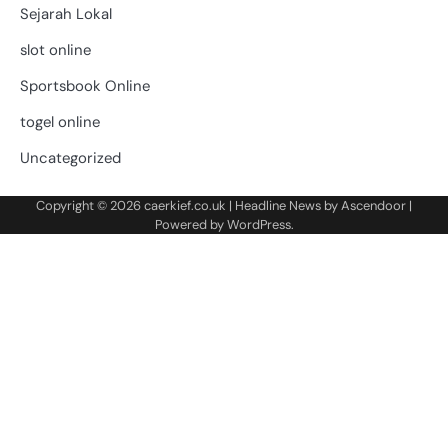
Sejarah Lokal
slot online
Sportsbook Online
togel online
Uncategorized
Copyright © 2026
caerkief.co.uk
| Headline News by
Ascendoor
|
Powered by
WordPress
.