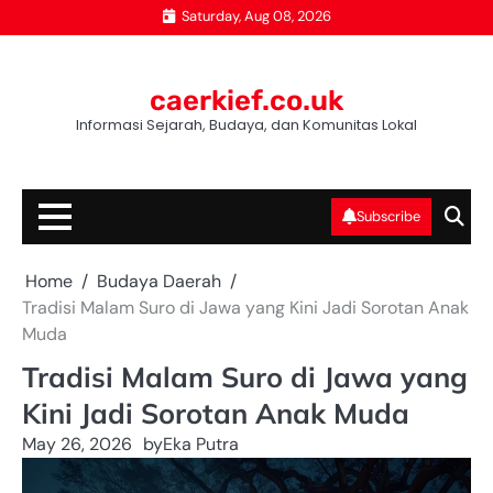
Skip
Saturday, Aug 08, 2026
to
content
caerkief.co.uk
Informasi Sejarah, Budaya, dan Komunitas Lokal
Subscribe
Home
Budaya Daerah
Tradisi Malam Suro di Jawa yang Kini Jadi Sorotan Anak
Muda
Tradisi Malam Suro di Jawa yang
Kini Jadi Sorotan Anak Muda
May 26, 2026
by
Eka Putra