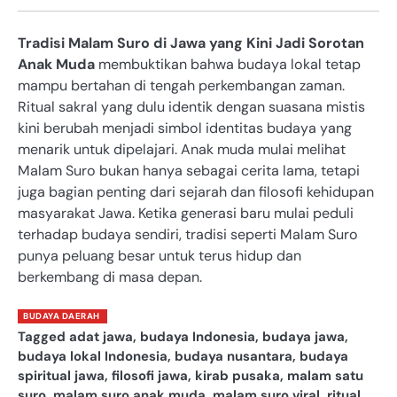
Tradisi Malam Suro di Jawa yang Kini Jadi Sorotan
Anak Muda
membuktikan bahwa budaya lokal tetap
mampu bertahan di tengah perkembangan zaman.
Ritual sakral yang dulu identik dengan suasana mistis
kini berubah menjadi simbol identitas budaya yang
menarik untuk dipelajari. Anak muda mulai melihat
Malam Suro bukan hanya sebagai cerita lama, tetapi
juga bagian penting dari sejarah dan filosofi kehidupan
masyarakat Jawa. Ketika generasi baru mulai peduli
terhadap budaya sendiri, tradisi seperti Malam Suro
punya peluang besar untuk terus hidup dan
berkembang di masa depan.
BUDAYA DAERAH
Tagged
adat jawa
,
budaya Indonesia
,
budaya jawa
,
budaya lokal Indonesia
,
budaya nusantara
,
budaya
spiritual jawa
,
filosofi jawa
,
kirab pusaka
,
malam satu
suro
,
malam suro anak muda
,
malam suro viral
,
ritual