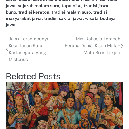
jawa
,
sejarah malam suro
,
tapa bisu
,
tradisi jawa
kuno
,
tradisi keraton
,
tradisi malam suro
,
tradisi
masyarakat jawa
,
tradisi sakral jawa
,
wisata budaya
jawa
Jejak Tersembunyi
Misi Rahasia Teraneh
Post
Kesultanan Kutai
Perang Dunia: Kisah Mata-
navigation
Kartanegara yang
Mata Bikin Takjub
Misterius
Related Posts