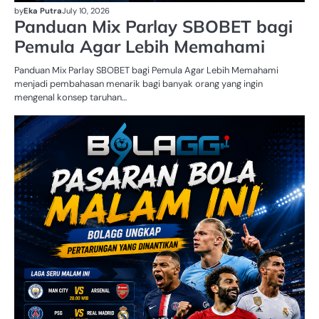
by
Eka Putra
July 10, 2026
Panduan Mix Parlay SBOBET bagi
Pemula Agar Lebih Memahami
Panduan Mix Parlay SBOBET bagi Pemula Agar Lebih Memahami
menjadi pembahasan menarik bagi banyak orang yang ingin
mengenal konsep taruhan…
S
ON