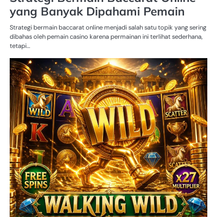
yang Banyak Dipahami Pemain
Strategi bermain baccarat online menjadi salah satu topik yang sering
dibahas oleh pemain casino karena permainan ini terlihat sederhana,
tetapi…
SL
ON