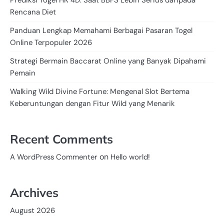
Rencana Diet
Panduan Lengkap Memahami Berbagai Pasaran Togel
Online Terpopuler 2026
Strategi Bermain Baccarat Online yang Banyak Dipahami
Pemain
Walking Wild Divine Fortune: Mengenal Slot Bertema
Keberuntungan dengan Fitur Wild yang Menarik
Recent Comments
on
A WordPress Commenter
Hello world!
Archives
August 2026