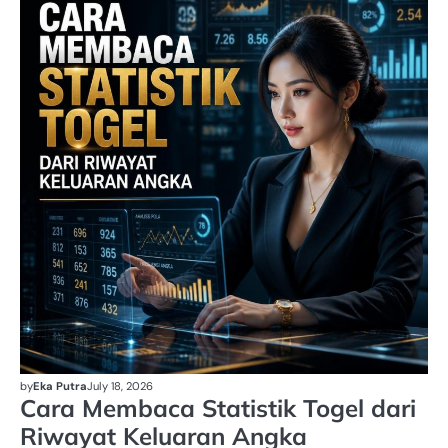
by
Eka Putra
July 18, 2026
Cara Membaca Statistik Togel dari
Riwayat Keluaran Angka