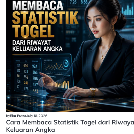
by
Eka Putra
July 18, 2026
Cara Membaca Statistik Togel dari Riwaya
Keluaran Angka