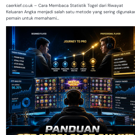
caerkief.co.uk – Cara Membaca Statistik Togel dari Riwayat
Keluaran Angka menjadi salah satu metode yang sering digunaka
pemain untuk memahami…