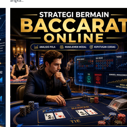
angka…
TOGEL
ONLINE