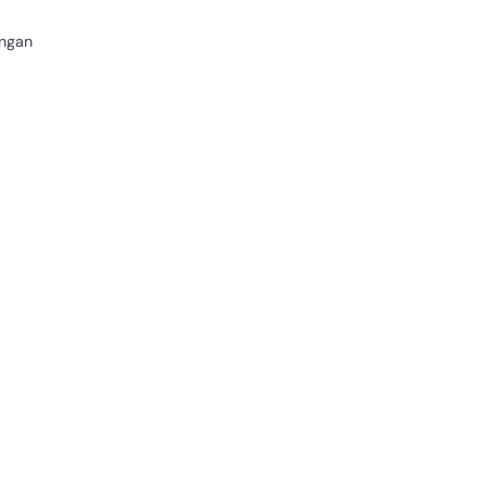
angan