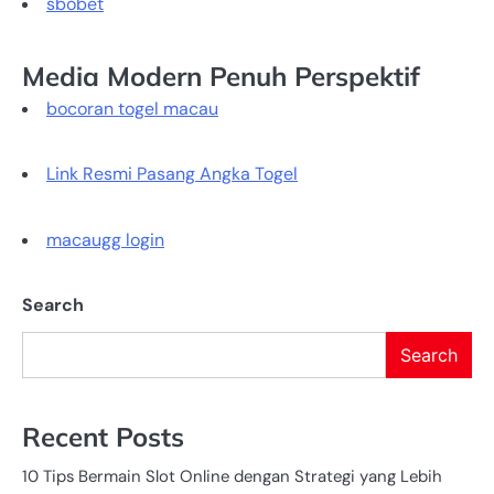
sbobet
Media Modern Penuh Perspektif
bocoran togel macau
Link Resmi Pasang Angka Togel
macaugg login
Search
Search
Recent Posts
10 Tips Bermain Slot Online dengan Strategi yang Lebih