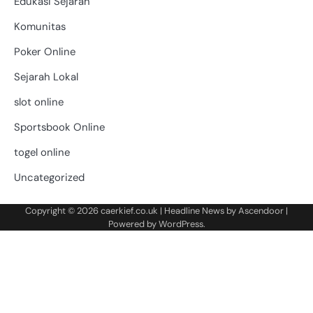
Edukasi Sejarah
Komunitas
Poker Online
Sejarah Lokal
slot online
Sportsbook Online
togel online
Uncategorized
Copyright © 2026
caerkief.co.uk
| Headline News by
Ascendoor
|
Powered by
WordPress
.