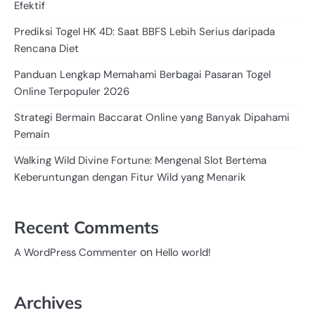
Efektif
Prediksi Togel HK 4D: Saat BBFS Lebih Serius daripada
Rencana Diet
Panduan Lengkap Memahami Berbagai Pasaran Togel
Online Terpopuler 2026
Strategi Bermain Baccarat Online yang Banyak Dipahami
Pemain
Walking Wild Divine Fortune: Mengenal Slot Bertema
Keberuntungan dengan Fitur Wild yang Menarik
Recent Comments
on
A WordPress Commenter
Hello world!
Archives