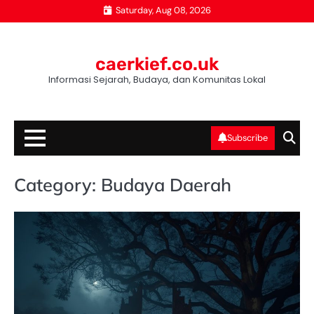
Skip
Saturday, Aug 08, 2026
to
content
caerkief.co.uk
Informasi Sejarah, Budaya, dan Komunitas Lokal
Subscribe
Category:
Budaya Daerah
BU
D