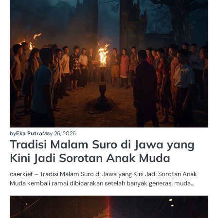
by
Eka Putra
May 26, 2026
Tradisi Malam Suro di Jawa yang
Kini Jadi Sorotan Anak Muda
caerkief – Tradisi Malam Suro di Jawa yang Kini Jadi Sorotan Anak
Muda kembali ramai dibicarakan setelah banyak generasi muda…
BU
D