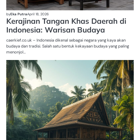
by
Eka Putra
April 18, 2026
Kerajinan Tangan Khas Daerah di
Indonesia: Warisan Budaya
caerkief.co.uk – Indonesia dikenal sebagai negara yang kaya akan
budaya dan tradisi. Salah satu bentuk kekayaan budaya yang paling
menonjol…
BU
D