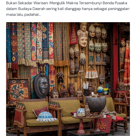
Bukan Sekadar Warisan: Mengulik Makna Tersembunyi Benda Pusaka
dalam Budaya Daerah sering kali dianggap hanya sebagai peninggalan
masa lalu, padahal…
BU
D