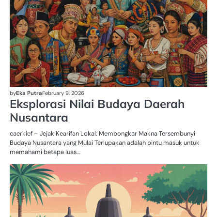
by
Eka Putra
February 9, 2026
Eksplorasi Nilai Budaya Daerah
Nusantara
caerkief – Jejak Kearifan Lokal: Membongkar Makna Tersembunyi
Budaya Nusantara yang Mulai Terlupakan adalah pintu masuk untuk
memahami betapa luas…
BU
D