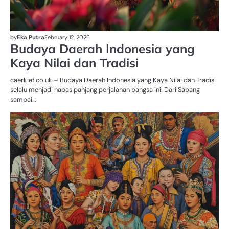
by
Eka Putra
February 12, 2026
Budaya Daerah Indonesia yang
Kaya Nilai dan Tradisi
caerkief.co.uk – Budaya Daerah Indonesia yang Kaya Nilai dan Tradisi
selalu menjadi napas panjang perjalanan bangsa ini. Dari Sabang
sampai…
BU
D