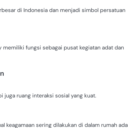
rbesar di Indonesia dan menjadi simbol persatuan
 memiliki fungsi sebagai pusat kegiatan adat dan
an
 juga ruang interaksi sosial yang kuat.
ual keagamaan sering dilakukan di dalam rumah ada