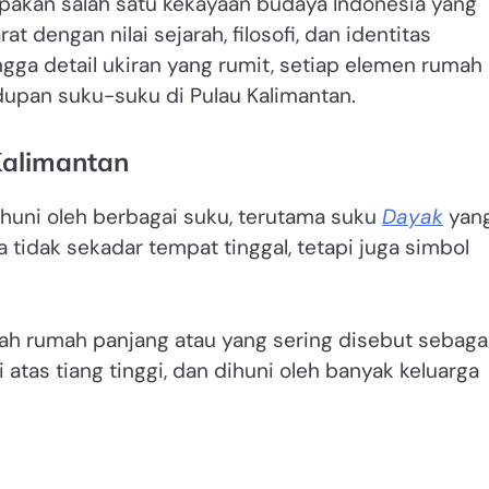
akan salah satu kekayaan budaya Indonesia yang
at dengan nilai sejarah, filosofi, dan identitas
gga detail ukiran yang rumit, setiap elemen rumah
dupan suku-suku di Pulau Kalimantan.
Kalimantan
ihuni oleh berbagai suku, terutama suku
Dayak
yan
tidak sekadar tempat tinggal, tetapi juga simbol
lah rumah panjang atau yang sering disebut sebaga
 atas tiang tinggi, dan dihuni oleh banyak keluarga