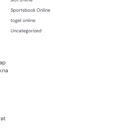
Sportsbook Online
togel online
Uncategorized
dap
akna
at