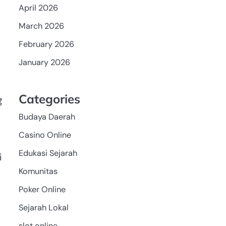
April 2026
March 2026
February 2026
January 2026
Categories
g
Budaya Daerah
Casino Online
Edukasi Sejarah
i
Komunitas
Poker Online
Sejarah Lokal
slot online