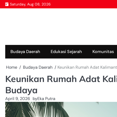
Skip
Saturday, Aug 08, 2026
to
content
Budaya Daerah
Edukasi Sejarah
Komunitas
Home
Budaya Daerah
Keunikan Rumah Adat Kaliman
Keunikan Rumah Adat Kal
Budaya
April 9, 2026
by
Eka Putra