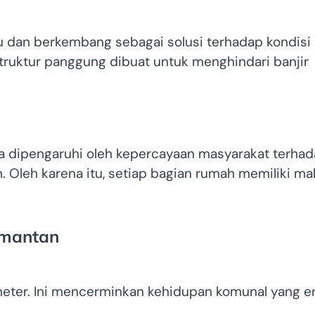
u dan berkembang sebagai solusi terhadap kondisi
truktur panggung dibuat untuk menghindari banjir
a. Ia dipengaruhi oleh kepercayaan masyarakat terha
. Oleh karena itu, setiap bagian rumah memiliki m
imantan
eter. Ini mencerminkan kehidupan komunal yang er