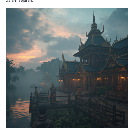
dalam sejarah…