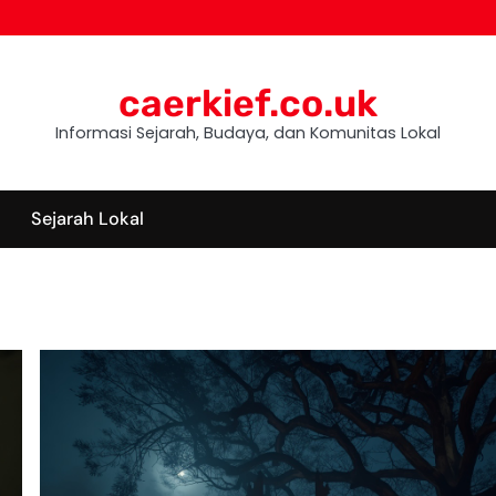
caerkief.co.uk
Informasi Sejarah, Budaya, dan Komunitas Lokal
Sejarah Lokal
EDUKASI
SEJARAH