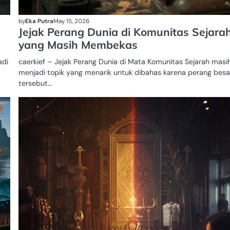
by
Eka Putra
May 15, 2026
Jejak Perang Dunia di Komunitas Sejara
yang Masih Membekas
adi
caerkief – Jejak Perang Dunia di Mata Komunitas Sejarah masi
menjadi topik yang menarik untuk dibahas karena perang besa
tersebut…
EDUKASI
SEJARAH