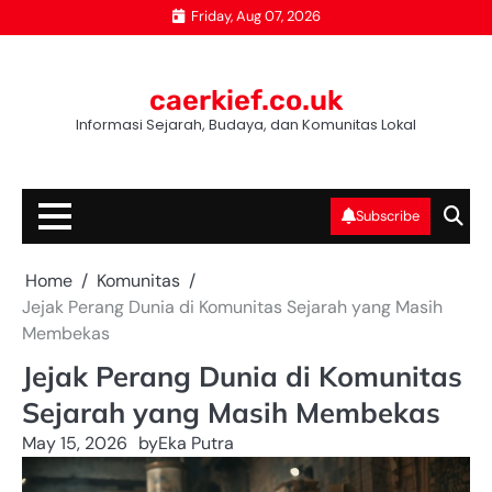
Skip
Friday, Aug 07, 2026
to
content
caerkief.co.uk
Informasi Sejarah, Budaya, dan Komunitas Lokal
Subscribe
Home
Komunitas
Jejak Perang Dunia di Komunitas Sejarah yang Masih
Membekas
Jejak Perang Dunia di Komunitas
Sejarah yang Masih Membekas
May 15, 2026
by
Eka Putra