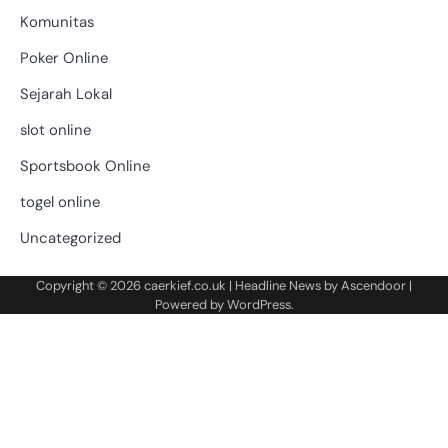
Komunitas
Poker Online
Sejarah Lokal
slot online
Sportsbook Online
togel online
Uncategorized
Copyright © 2026
caerkief.co.uk
| Headline News by
Ascendoor
|
Powered by
WordPress
.