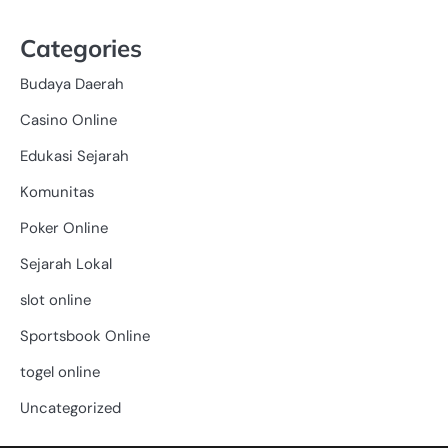
Categories
Budaya Daerah
Casino Online
Edukasi Sejarah
Komunitas
Poker Online
Sejarah Lokal
slot online
Sportsbook Online
togel online
Uncategorized