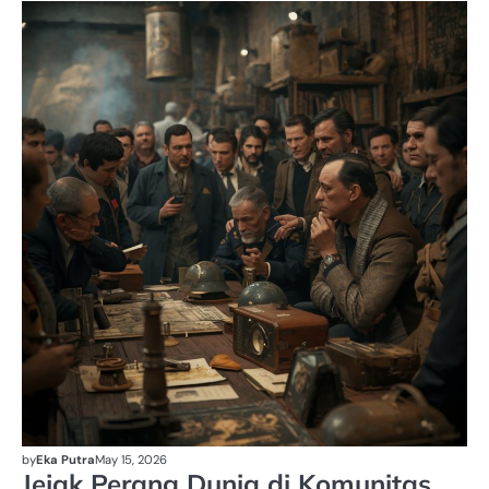
KO
by
Eka Putra
May 15, 2026
Jejak Perang Dunia di Komunitas