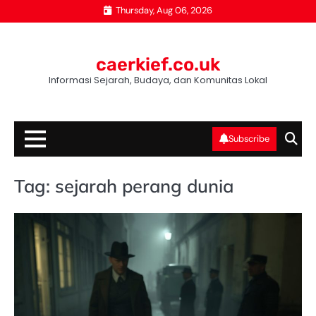
Skip
Thursday, Aug 06, 2026
to
content
caerkief.co.uk
Informasi Sejarah, Budaya, dan Komunitas Lokal
Subscribe
Tag:
sejarah perang dunia
ED
SE