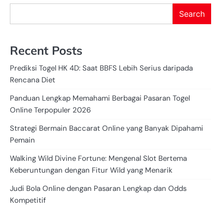
Search
Recent Posts
Prediksi Togel HK 4D: Saat BBFS Lebih Serius daripada
Rencana Diet
Panduan Lengkap Memahami Berbagai Pasaran Togel
Online Terpopuler 2026
Strategi Bermain Baccarat Online yang Banyak Dipahami
Pemain
Walking Wild Divine Fortune: Mengenal Slot Bertema
Keberuntungan dengan Fitur Wild yang Menarik
Judi Bola Online dengan Pasaran Lengkap dan Odds
Kompetitif