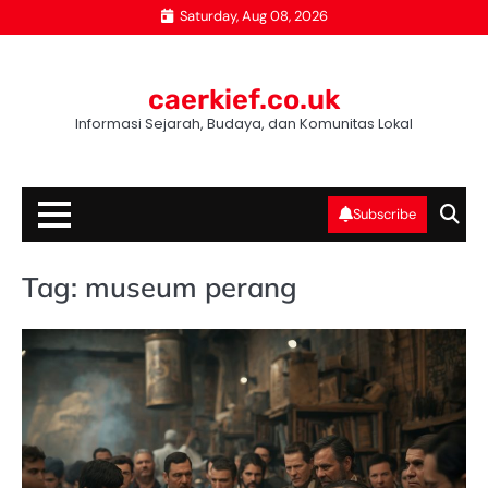
Skip
Saturday, Aug 08, 2026
to
content
caerkief.co.uk
Informasi Sejarah, Budaya, dan Komunitas Lokal
Subscribe
Tag:
museum perang
KO