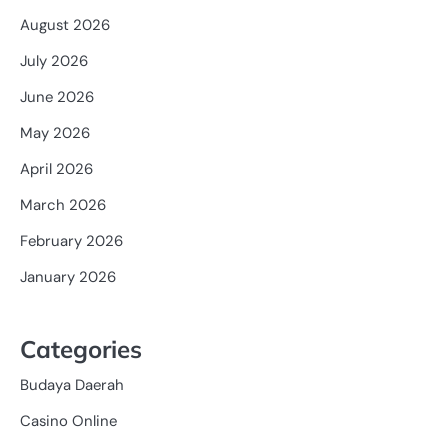
August 2026
July 2026
June 2026
May 2026
April 2026
March 2026
February 2026
January 2026
Categories
Budaya Daerah
Casino Online