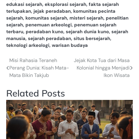
edukasi sejarah
,
eksplorasi sejarah
,
fakta sejarah
terlupakan
,
jejak peradaban
,
komunitas pecinta
sejarah
,
komunitas sejarah
,
misteri sejarah
,
penelitian
sejarah
,
penemuan arkeologi
,
penemuan sejarah
terbaru
,
peradaban kuno
,
sejarah dunia kuno
,
sejarah
manusia
,
sejarah peradaban
,
situs bersejarah
,
teknologi arkeologi
,
warisan budaya
Misi Rahasia Teraneh
Jejak Kota Tua dari Masa
Post
Perang Dunia: Kisah Mata-
Kolonial hingga Menjadi
navigation
Mata Bikin Takjub
Ikon Wisata
Related Posts