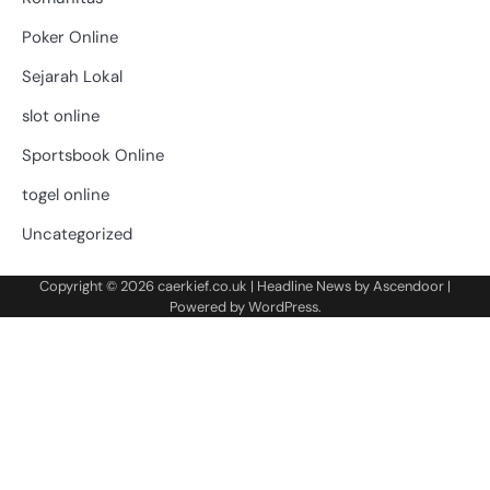
Poker Online
Sejarah Lokal
slot online
Sportsbook Online
togel online
Uncategorized
Copyright © 2026
caerkief.co.uk
| Headline News by
Ascendoor
|
Powered by
WordPress
.