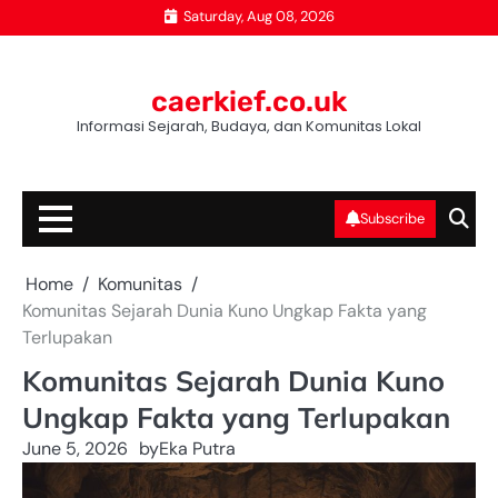
Skip
Saturday, Aug 08, 2026
to
content
caerkief.co.uk
Informasi Sejarah, Budaya, dan Komunitas Lokal
Subscribe
Home
Komunitas
Komunitas Sejarah Dunia Kuno Ungkap Fakta yang
Terlupakan
Komunitas Sejarah Dunia Kuno
Ungkap Fakta yang Terlupakan
June 5, 2026
by
Eka Putra