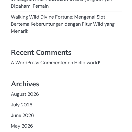
Dipahami Pemain
Walking Wild Divine Fortune: Mengenal Slot
Bertema Keberuntungan dengan Fitur Wild yang
Menarik
Recent Comments
A WordPress Commenter
on
Hello world!
Archives
August 2026
July 2026
June 2026
May 2026