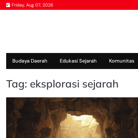
Skip
Friday, Aug 07, 2026
to
content
Budaya Daerah
Edukasi Sejarah
Komunitas
Tag:
eksplorasi sejarah