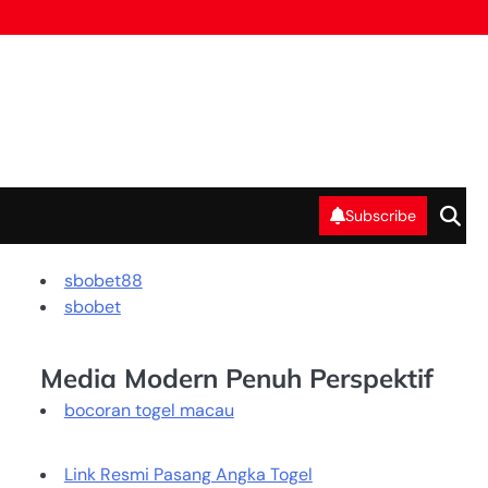
Subscribe
sbobet88
sbobet
Media Modern Penuh Perspektif
bocoran togel macau
Link Resmi Pasang Angka Togel