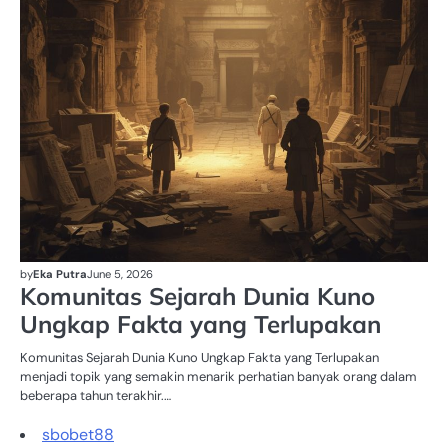
by
Eka Putra
June 5, 2026
Komunitas Sejarah Dunia Kuno
Ungkap Fakta yang Terlupakan
Komunitas Sejarah Dunia Kuno Ungkap Fakta yang Terlupakan
menjadi topik yang semakin menarik perhatian banyak orang dalam
beberapa tahun terakhir.…
sbobet88