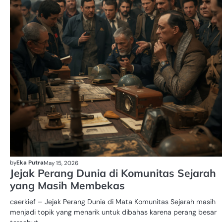
by
Eka Putra
May 15, 2026
Jejak Perang Dunia di Komunitas Sejarah
yang Masih Membekas
caerkief – Jejak Perang Dunia di Mata Komunitas Sejarah masih
menjadi topik yang menarik untuk dibahas karena perang besar