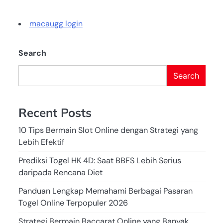
macaugg login
Search
Search
Recent Posts
10 Tips Bermain Slot Online dengan Strategi yang
Lebih Efektif
Prediksi Togel HK 4D: Saat BBFS Lebih Serius
daripada Rencana Diet
Panduan Lengkap Memahami Berbagai Pasaran
Togel Online Terpopuler 2026
Strategi Bermain Baccarat Online yang Banyak