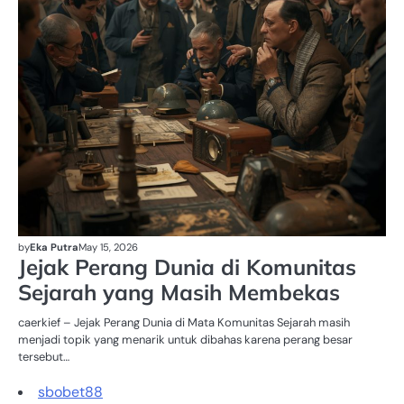
by
Eka Putra
May 15, 2026
Jejak Perang Dunia di Komunitas
Sejarah yang Masih Membekas
caerkief – Jejak Perang Dunia di Mata Komunitas Sejarah masih
menjadi topik yang menarik untuk dibahas karena perang besar
tersebut…
sbobet88