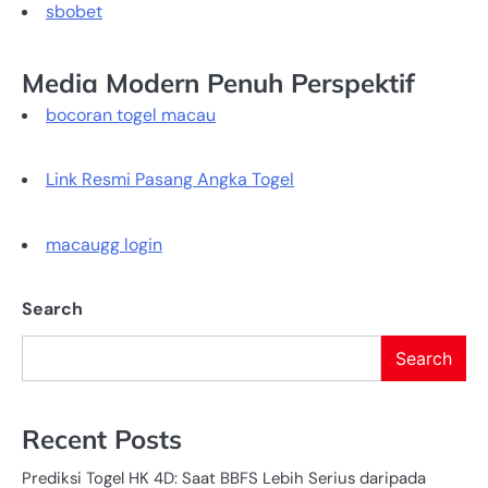
sbobet
Media Modern Penuh Perspektif
bocoran togel macau
Link Resmi Pasang Angka Togel
macaugg login
Search
Search
Recent Posts
Prediksi Togel HK 4D: Saat BBFS Lebih Serius daripada