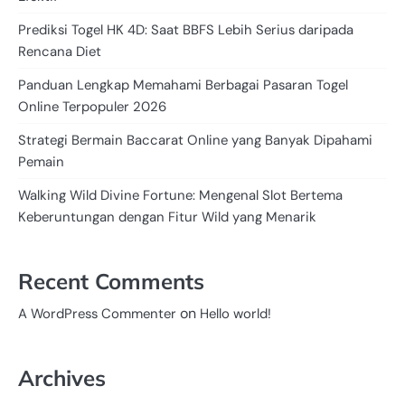
Prediksi Togel HK 4D: Saat BBFS Lebih Serius daripada
Rencana Diet
Panduan Lengkap Memahami Berbagai Pasaran Togel
Online Terpopuler 2026
Strategi Bermain Baccarat Online yang Banyak Dipahami
Pemain
Walking Wild Divine Fortune: Mengenal Slot Bertema
Keberuntungan dengan Fitur Wild yang Menarik
Recent Comments
on
A WordPress Commenter
Hello world!
Archives