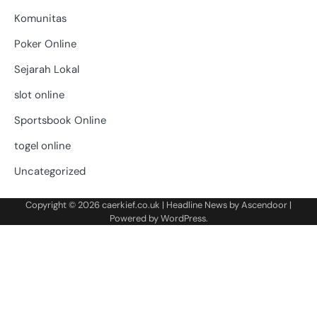
Komunitas
Poker Online
Sejarah Lokal
slot online
Sportsbook Online
togel online
Uncategorized
Copyright © 2026
caerkief.co.uk
| Headline News by
Ascendoor
|
Powered by
WordPress
.