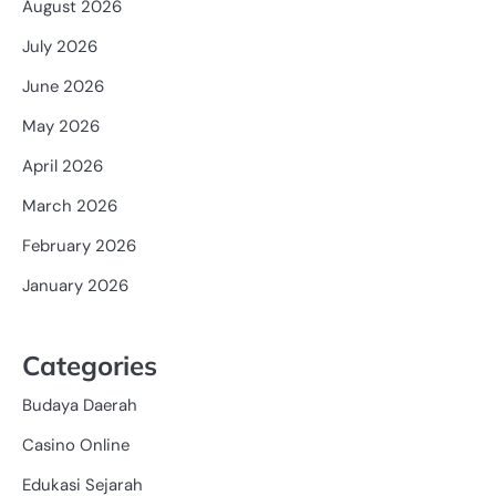
August 2026
July 2026
June 2026
May 2026
April 2026
March 2026
February 2026
January 2026
Categories
Budaya Daerah
Casino Online
Edukasi Sejarah