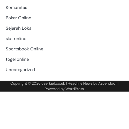
Komunitas
Poker Online
Sejarah Lokal
slot online
Sportsbook Online
togel online
Uncategorized
Copyright © 2026
caerkief.co.uk
| Headline News by
Ascendoor
|
Powered by
WordPress
.