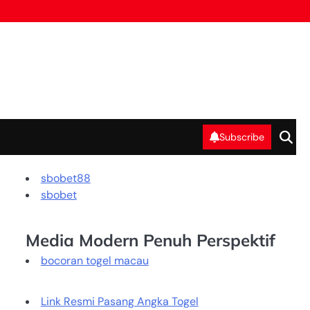
Subscribe
sbobet88
sbobet
Media Modern Penuh Perspektif
bocoran togel macau
Link Resmi Pasang Angka Togel