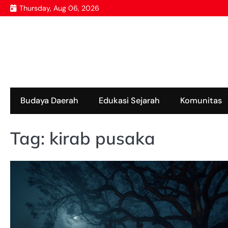
Skip
Thursday, Aug 06, 2026
to
content
Budaya Daerah
Edukasi Sejarah
Komunitas
Tag:
kirab pusaka