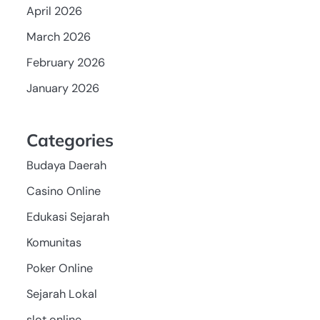
April 2026
March 2026
February 2026
January 2026
Categories
Budaya Daerah
Casino Online
Edukasi Sejarah
Komunitas
Poker Online
Sejarah Lokal
slot online