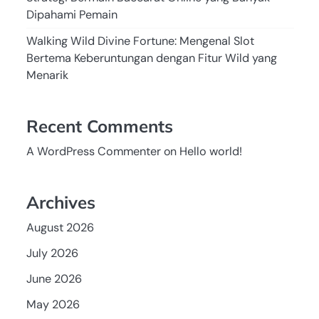
Dipahami Pemain
Walking Wild Divine Fortune: Mengenal Slot
Bertema Keberuntungan dengan Fitur Wild yang
Menarik
Recent Comments
A WordPress Commenter
on
Hello world!
Archives
August 2026
July 2026
June 2026
May 2026