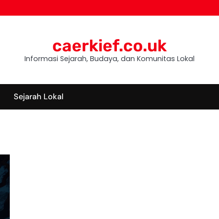
caerkief.co.uk
Informasi Sejarah, Budaya, dan Komunitas Lokal
Sejarah Lokal
BUDAYA
DAERAH