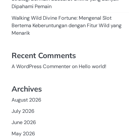
Dipahami Pemain
Walking Wild Divine Fortune: Mengenal Slot
Bertema Keberuntungan dengan Fitur Wild yang
Menarik
Recent Comments
A WordPress Commenter
on
Hello world!
Archives
August 2026
July 2026
June 2026
May 2026