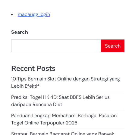
macaugg login
Search
Search
Recent Posts
10 Tips Bermain Slot Online dengan Strategi yang
Lebih Efektif
Prediksi Togel HK 4D: Saat BBFS Lebih Serius
daripada Rencana Diet
Panduan Lengkap Memahami Berbagai Pasaran
Togel Online Terpopuler 2026
Strategi Bermain Baccarat Online yang Banyak