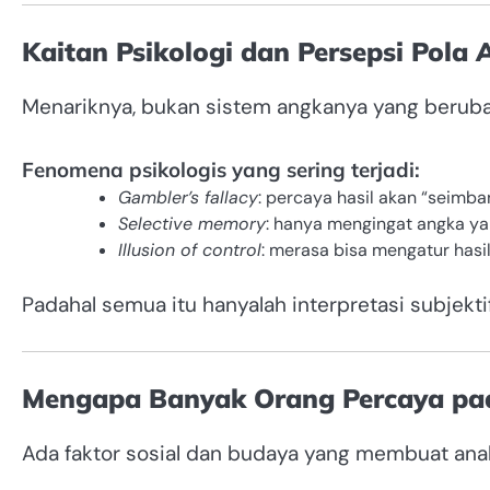
Kaitan Psikologi dan Persepsi Pola
Menariknya, bukan sistem angkanya yang beruba
Fenomena psikologis yang sering terjadi:
Gambler’s fallacy
: percaya hasil akan “seimba
Selective memory
: hanya mengingat angka y
Illusion of control
: merasa bisa mengatur hasi
Padahal semua itu hanyalah interpretasi subjekti
Mengapa Banyak Orang Percaya pa
Ada faktor sosial dan budaya yang membuat ana