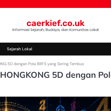
caerkief.co.uk
Informasi Sejarah, Budaya, dan Komunitas Lokal
Sejarah Lokal
ONG 5D dengan Pola BBFS yang Sering Tembus
el HONGKONG 5D dengan Po