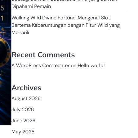
Dipahami Pemain
Walking Wild Divine Fortune: Mengenal Slot
Bertema Keberuntungan dengan Fitur Wild yang
Menarik
Recent Comments
A WordPress Commenter
on
Hello world!
Archives
August 2026
July 2026
June 2026
May 2026