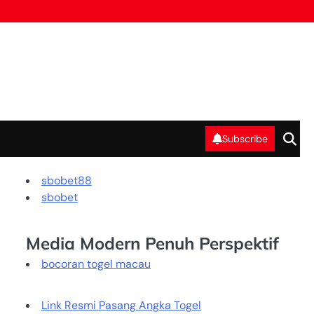
Subscribe
sbobet88
sbobet
Media Modern Penuh Perspektif
bocoran togel macau
Link Resmi Pasang Angka Togel