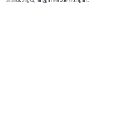
analisis angka, hingga metode hitungan…