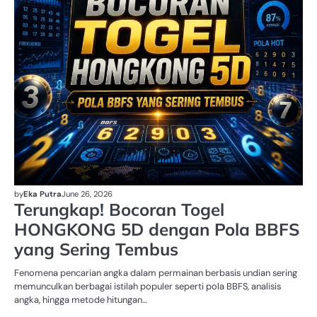
by
Eka Putra
June 26, 2026
Terungkap! Bocoran Togel
HONGKONG 5D dengan Pola BBFS
yang Sering Tembus
Fenomena pencarian angka dalam permainan berbasis undian sering
memunculkan berbagai istilah populer seperti pola BBFS, analisis
angka, hingga metode hitungan…