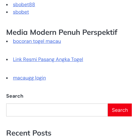
sbobet88
sbobet
Media Modern Penuh Perspektif
bocoran togel macau
Link Resmi Pasang Angka Togel
macaugg login
Search
Search
Recent Posts