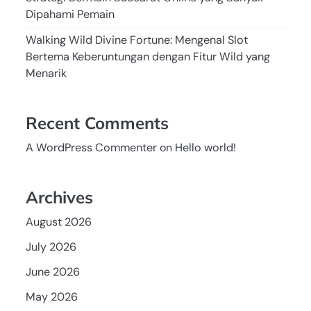
Dipahami Pemain
Walking Wild Divine Fortune: Mengenal Slot
Bertema Keberuntungan dengan Fitur Wild yang
Menarik
Recent Comments
A WordPress Commenter
on
Hello world!
Archives
August 2026
July 2026
June 2026
May 2026