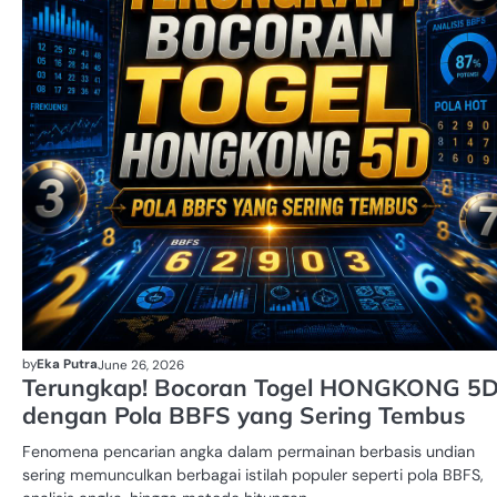
by
Eka Putra
June 26, 2026
Terungkap! Bocoran Togel HONGKONG 5
dengan Pola BBFS yang Sering Tembus
Fenomena pencarian angka dalam permainan berbasis undian
sering memunculkan berbagai istilah populer seperti pola BBFS,