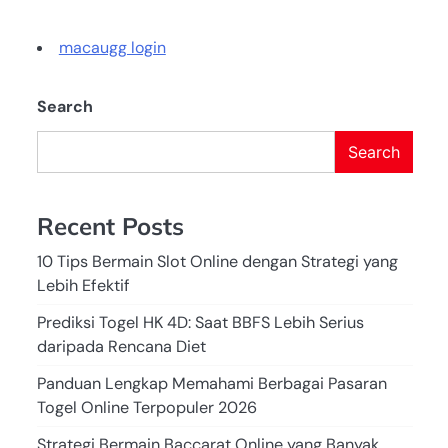
macaugg login
Search
Search
Recent Posts
10 Tips Bermain Slot Online dengan Strategi yang
Lebih Efektif
Prediksi Togel HK 4D: Saat BBFS Lebih Serius
daripada Rencana Diet
Panduan Lengkap Memahami Berbagai Pasaran
Togel Online Terpopuler 2026
Strategi Bermain Baccarat Online yang Banyak