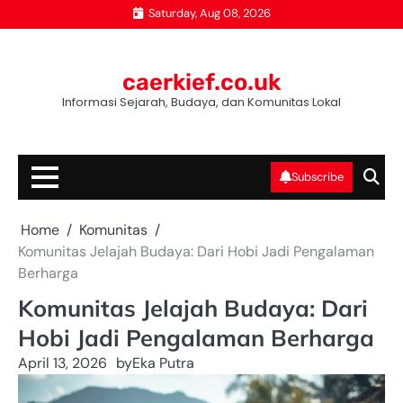
Skip
Saturday, Aug 08, 2026
to
content
caerkief.co.uk
Informasi Sejarah, Budaya, dan Komunitas Lokal
Subscribe
Home
Komunitas
Komunitas Jelajah Budaya: Dari Hobi Jadi Pengalaman
Berharga
Komunitas Jelajah Budaya: Dari
Hobi Jadi Pengalaman Berharga
April 13, 2026
by
Eka Putra