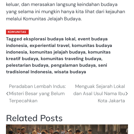
keluar, dan merasakan langsung keindahan budaya
yang selama ini mungkin hanya kita lihat dari kejauhan
melalui Komunitas Jelajah Budaya.
KOMUNITAS
Tagged
eksplorasi budaya lokal
,
event budaya
indonesia
,
experiential travel
,
komunitas budaya
indonesia
,
komunitas jelajah budaya
,
komunitas
kreatif budaya
,
komunitas traveling budaya
,
pelestarian budaya
,
pengalaman budaya
,
seni
tradisional Indonesia
,
wisata budaya
Peradaban Lembah Indus:
Menguak Sejarah Lokal
Post
Misteri Besar yang Belum
dan Asal Usul Nama Ibu
navigation
Terpecahkan
Kota Jakarta
Related Posts