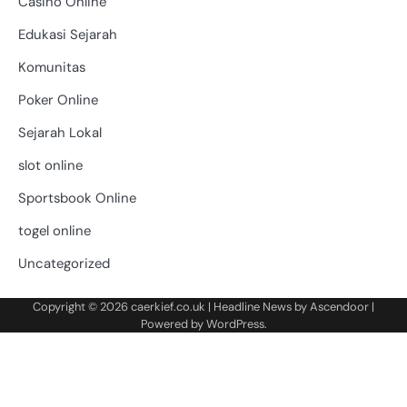
Casino Online
Edukasi Sejarah
Komunitas
Poker Online
Sejarah Lokal
slot online
Sportsbook Online
togel online
Uncategorized
Copyright © 2026
caerkief.co.uk
| Headline News by
Ascendoor
|
Powered by
WordPress
.