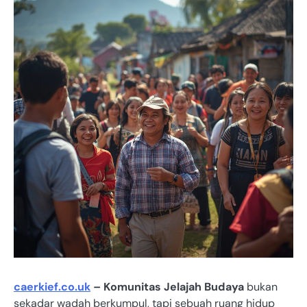
caerkief.co.uk
– Komunitas Jelajah Budaya
bukan
sekadar wadah berkumpul, tapi sebuah ruang hidup