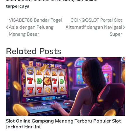
terpercaya
VISABET88 Bandar Togel
COINQQSLOT Portal Slot
Post
Asia dengan Peluang
Alternatif dengan Navigasi
navigation
Menang Besar
Super
Related Posts
Slot Online Gampang Menang Terbaru Populer Slot
Jackpot Hari Ini