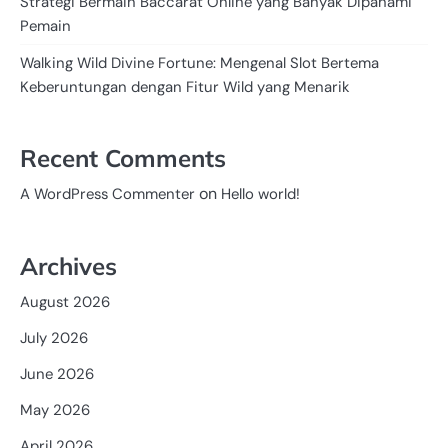
Strategi Bermain Baccarat Online yang Banyak Dipahami
Pemain
Walking Wild Divine Fortune: Mengenal Slot Bertema
Keberuntungan dengan Fitur Wild yang Menarik
Recent Comments
on
A WordPress Commenter
Hello world!
Archives
August 2026
July 2026
June 2026
May 2026
April 2026