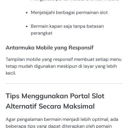
Menjelajahi berbagai permainan slot
Bermain kapan saja tanpa batasan
perangkat
Antarmuka Mobile yang Responsif
Tampilan mobile yang responsif membuat setiap menu
tetap mudah digunakan meskipun di layar yang lebih
kecil.
Tips Menggunakan Portal Slot
Alternatif Secara Maksimal
Agar pengalaman bermain menjadi lebih optimal, ada
beberapa tips yang dapat diterapkan oleh pemain