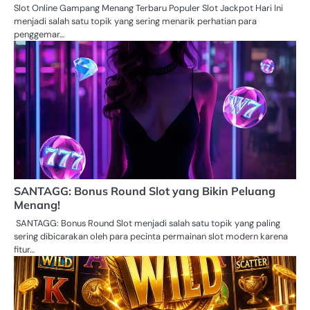
Slot Online Gampang Menang Terbaru Populer Slot Jackpot Hari Ini
menjadi salah satu topik yang sering menarik perhatian para
penggemar…
SANTAGG: Bonus Round Slot yang Bikin Peluang
Menang!
SANTAGG: Bonus Round Slot menjadi salah satu topik yang paling
sering dibicarakan oleh para pecinta permainan slot modern karena
fitur…