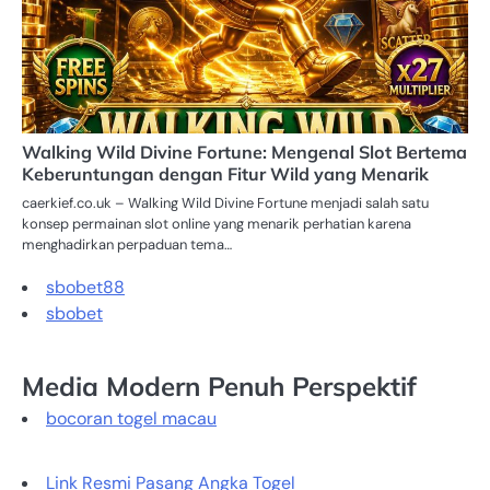
Walking Wild Divine Fortune: Mengenal Slot Bertema
Keberuntungan dengan Fitur Wild yang Menarik
caerkief.co.uk – Walking Wild Divine Fortune menjadi salah satu
konsep permainan slot online yang menarik perhatian karena
menghadirkan perpaduan tema…
sbobet88
sbobet
Media Modern Penuh Perspektif
bocoran togel macau
Link Resmi Pasang Angka Togel