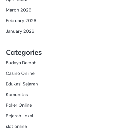
March 2026
February 2026
January 2026
Categories
Budaya Daerah
Casino Online
Edukasi Sejarah
Komunitas
Poker Online
Sejarah Lokal
slot online