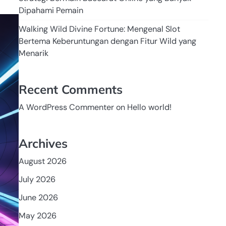
Dipahami Pemain
SLOT
ONLINE
Walking Wild Divine Fortune: Mengenal Slot
Bertema Keberuntungan dengan Fitur Wild yang
Menarik
Recent Comments
A WordPress Commenter
on
Hello world!
Archives
August 2026
July 2026
June 2026
May 2026