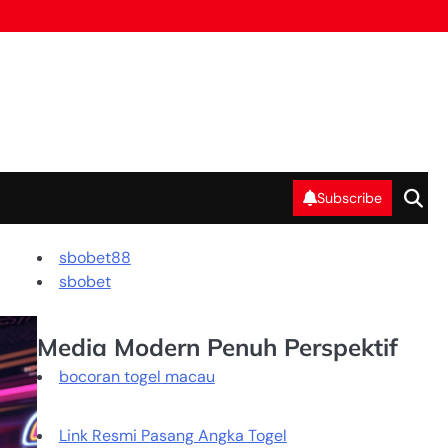
Subscribe
sbobet88
sbobet
SLOT
ONLINE
Media Modern Penuh Perspektif
bocoran togel macau
Link Resmi Pasang Angka Togel