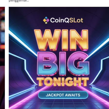
penggemar…
SLOT
ONLINE