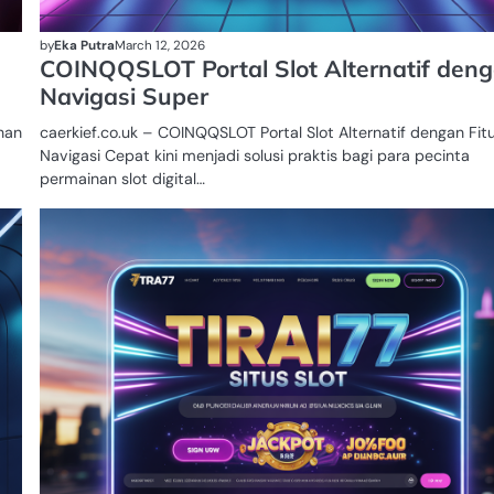
by
Eka Putra
March 12, 2026
COINQQSLOT Portal Slot Alternatif den
Navigasi Super
nan
caerkief.co.uk – COINQQSLOT Portal Slot Alternatif dengan Fit
Navigasi Cepat kini menjadi solusi praktis bagi para pecinta
permainan slot digital…
SLOT
ONLINE