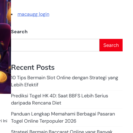
macaugg login
Search
Search
Recent Posts
10 Tips Bermain Slot Online dengan Strategi yang
Lebih Efektif
Prediksi Togel HK 4D: Saat BBFS Lebih Serius
daripada Rencana Diet
Panduan Lengkap Memahami Berbagai Pasaran
Togel Online Terpopuler 2026
 Ini
Strategi Bermain Baccarat Online yang Banyak