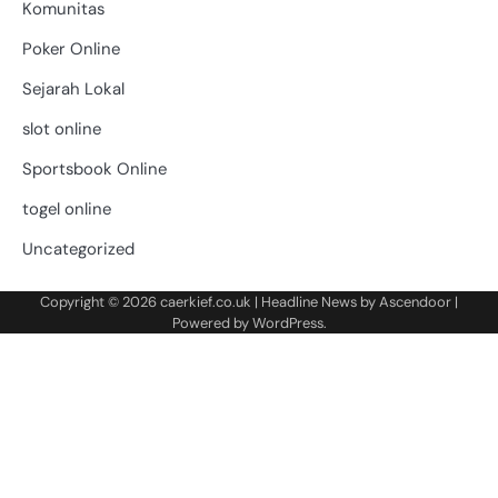
Komunitas
Poker Online
Sejarah Lokal
slot online
Sportsbook Online
togel online
Uncategorized
Copyright © 2026
caerkief.co.uk
| Headline News by
Ascendoor
|
Powered by
WordPress
.