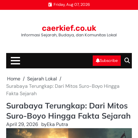
Skip
Friday, Aug 07, 2026
to
content
caerkief.co.uk
Informasi Sejarah, Budaya, dan Komunitas Lokal
Subscribe
Home
Sejarah Lokal
Surabaya Terungkap: Dari Mitos Suro-Boyo Hingga
Fakta Sejarah
Surabaya Terungkap: Dari Mitos
Suro-Boyo Hingga Fakta Sejarah
April 29, 2026
by
Eka Putra