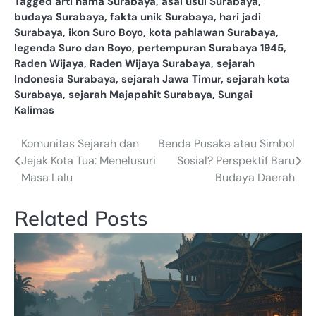
Tagged
arti nama Surabaya
,
asal usul Surabaya
,
budaya Surabaya
,
fakta unik Surabaya
,
hari jadi
Surabaya
,
ikon Suro Boyo
,
kota pahlawan Surabaya
,
legenda Suro dan Boyo
,
pertempuran Surabaya 1945
,
Raden Wijaya
,
Raden Wijaya Surabaya
,
sejarah
Indonesia Surabaya
,
sejarah Jawa Timur
,
sejarah kota
Surabaya
,
sejarah Majapahit Surabaya
,
Sungai
Kalimas
Komunitas Sejarah dan
Benda Pusaka atau Simbol
Post
Jejak Kota Tua: Menelusuri
Sosial? Perspektif Baru
navigation
Masa Lalu
Budaya Daerah
Related Posts