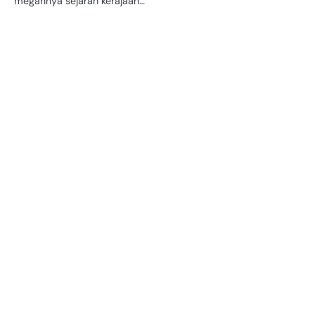
megahnya sejarah kerajaan…