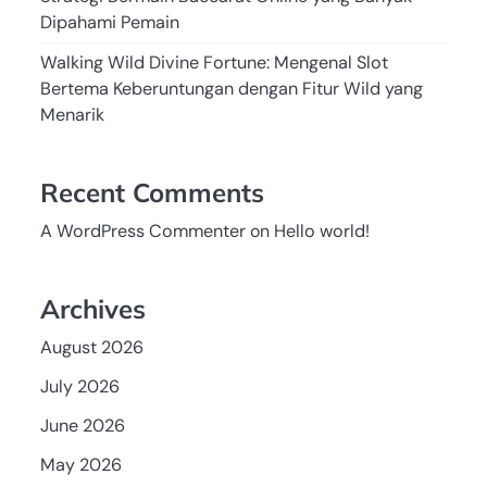
Dipahami Pemain
Walking Wild Divine Fortune: Mengenal Slot
Bertema Keberuntungan dengan Fitur Wild yang
Menarik
Recent Comments
A WordPress Commenter
on
Hello world!
Archives
August 2026
July 2026
June 2026
May 2026