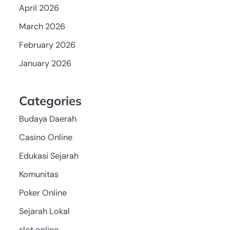
April 2026
March 2026
February 2026
January 2026
Categories
Budaya Daerah
Casino Online
Edukasi Sejarah
Komunitas
Poker Online
Sejarah Lokal
slot online