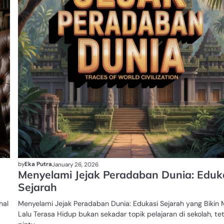
by
Eka Putra
January 26, 2026
Menyelami Jejak Peradaban Dunia: Eduk
Sejarah
hal
Menyelami Jejak Peradaban Dunia: Edukasi Sejarah yang Bikin
Lalu Terasa Hidup bukan sekadar topik pelajaran di sekolah, te