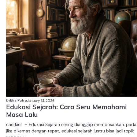
by
Eka Putra
January 31, 2026
Edukasi Sejarah: Cara Seru Memahami
Masa Lalu
caerkief – Edukasi Sejarah sering dianggap membosankan, pada
jika dikemas dengan tepat, edukasi sejarah justru bisa jadi topik