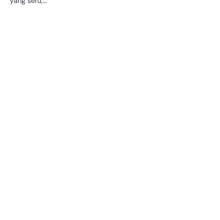
yang seru,…