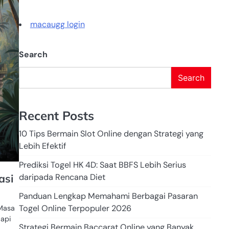
macaugg login
Search
Search
Recent Posts
10 Tips Bermain Slot Online dengan Strategi yang
Lebih Efektif
Prediksi Togel HK 4D: Saat BBFS Lebih Serius
daripada Rencana Diet
asi
Panduan Lengkap Memahami Berbagai Pasaran
Togel Online Terpopuler 2026
 Masa
tapi
Strategi Bermain Baccarat Online yang Banyak