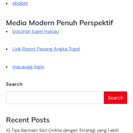
sbobet
Media Modern Penuh Perspektif
bocoran togel macau
Link Resmi Pasang Angka Togel
macaugg login
Search
Search
Recent Posts
10 Tips Bermain Slot Online dengan Strategi yang Lebih