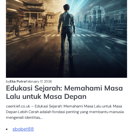
by
Eka Putra
February 17, 2026
Edukasi Sejarah: Memahami Masa
Lalu untuk Masa Depan
caerkief.co.uk – Edukasi Sejarah: Memahami Masa Lalu untuk Masa
Depan Lebih Cerah adalah fondasi penting yang membantu manusia
mengenali identitas,…
sbobet88