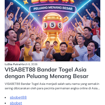
by
Eka Putra
March 6, 2026
VISABET88 Bandar Togel Asia
dengan Peluang Menang Besar
VISABET88 Bandar Togel Asia menjadi salah satu nama yang semakin
sering dibicarakan oleh para pecinta permainan angka online di Asia.…
sbobet88
sbobet