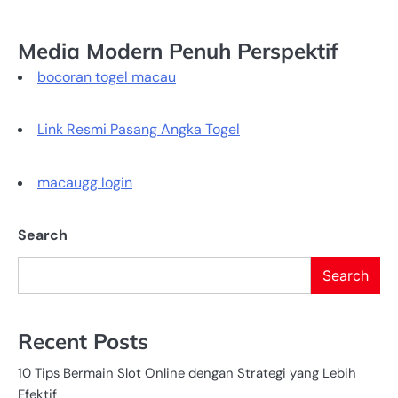
Media Modern Penuh Perspektif
bocoran togel macau
Link Resmi Pasang Angka Togel
macaugg login
Search
Search
Recent Posts
10 Tips Bermain Slot Online dengan Strategi yang Lebih
Efektif