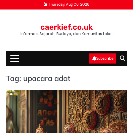
Skip
Thursday, Aug 06, 2026
to
content
caerkief.co.uk
Informasi Sejarah, Budaya, dan Komunitas Lokal
Subscribe
Tag:
upacara adat
BU
D