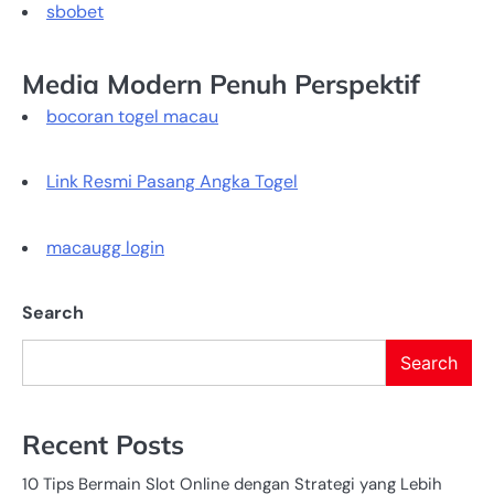
sbobet
Media Modern Penuh Perspektif
bocoran togel macau
Link Resmi Pasang Angka Togel
macaugg login
Search
Search
Recent Posts
10 Tips Bermain Slot Online dengan Strategi yang Lebih