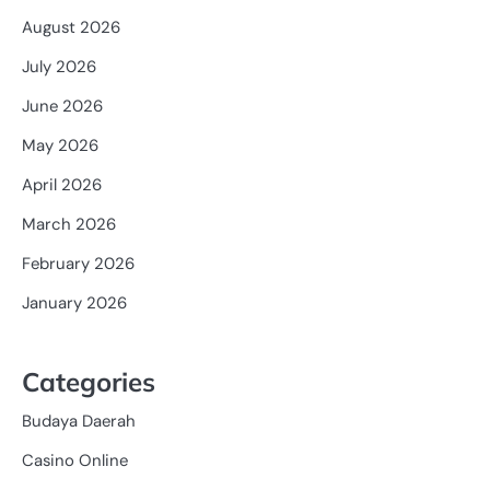
August 2026
July 2026
June 2026
May 2026
April 2026
March 2026
February 2026
January 2026
Categories
Budaya Daerah
Casino Online