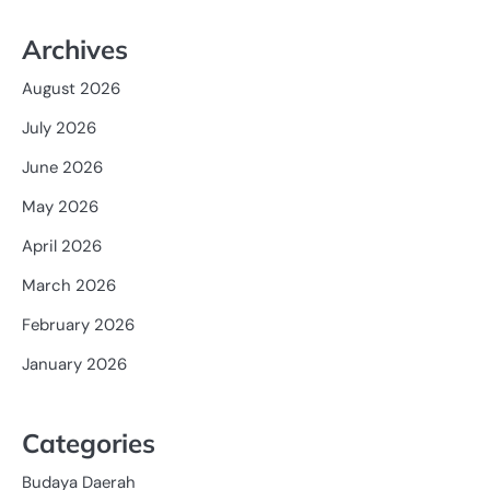
Archives
August 2026
July 2026
June 2026
May 2026
April 2026
March 2026
February 2026
January 2026
Categories
Budaya Daerah