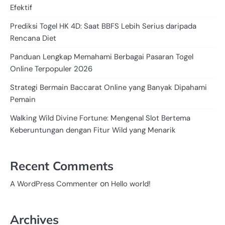
Efektif
Prediksi Togel HK 4D: Saat BBFS Lebih Serius daripada
Rencana Diet
Panduan Lengkap Memahami Berbagai Pasaran Togel
Online Terpopuler 2026
Strategi Bermain Baccarat Online yang Banyak Dipahami
Pemain
Walking Wild Divine Fortune: Mengenal Slot Bertema
Keberuntungan dengan Fitur Wild yang Menarik
Recent Comments
on
A WordPress Commenter
Hello world!
Archives