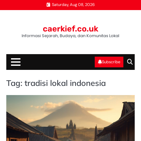
Skip
Saturday, Aug 08, 2026
to
content
caerkief.co.uk
Informasi Sejarah, Budaya, dan Komunitas Lokal
Subscribe
Tag:
tradisi lokal indonesia
SE
LO