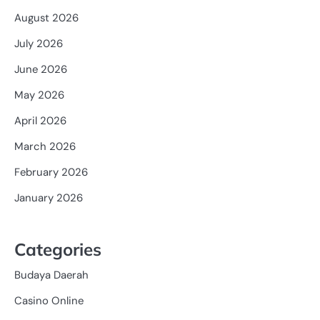
August 2026
July 2026
June 2026
May 2026
April 2026
March 2026
February 2026
January 2026
Categories
Budaya Daerah
Casino Online