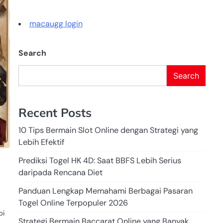
macaugg login
Search
Search
Recent Posts
10 Tips Bermain Slot Online dengan Strategi yang
Lebih Efektif
Prediksi Togel HK 4D: Saat BBFS Lebih Serius
daripada Rencana Diet
Panduan Lengkap Memahami Berbagai Pasaran
Togel Online Terpopuler 2026
pi
Strategi Bermain Baccarat Online yang Banyak