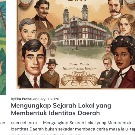
by
Eka Putra
February 11, 2026
Mengungkap Sejarah Lokal yang
Membentuk Identitas Daerah
kan
caerkief.co.uk – Mengungkap Sejarah Lokal yang Membentuk
Identitas Daerah bukan sekadar membaca cerita masa lalu, ta