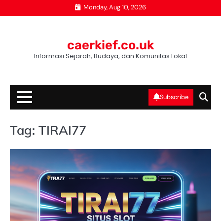
Skip
Monday, Aug 10, 2026
to
content
caerkief.co.uk
Informasi Sejarah, Budaya, dan Komunitas Lokal
Subscribe
Tag:
TIRAI77
SL
ON