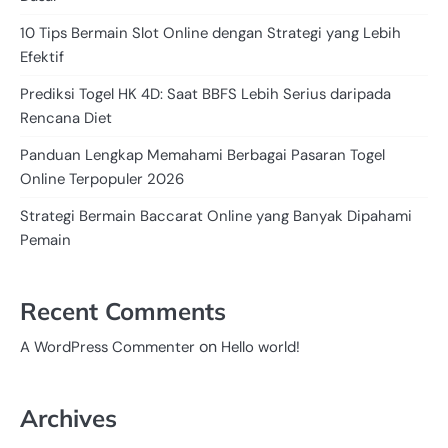
10 Tips Bermain Slot Online dengan Strategi yang Lebih
Efektif
Prediksi Togel HK 4D: Saat BBFS Lebih Serius daripada
Rencana Diet
Panduan Lengkap Memahami Berbagai Pasaran Togel
Online Terpopuler 2026
Strategi Bermain Baccarat Online yang Banyak Dipahami
Pemain
Recent Comments
on
A WordPress Commenter
Hello world!
Archives