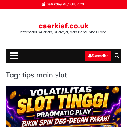
Skip
Saturday, Aug 08, 2026
to
content
caerkief.co.uk
Informasi Sejarah, Budaya, dan Komunitas Lokal
Subscribe
Tag:
tips main slot
SL
ON