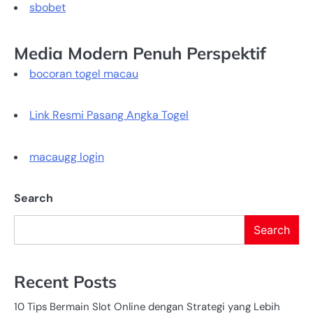
sbobet
Media Modern Penuh Perspektif
bocoran togel macau
Link Resmi Pasang Angka Togel
macaugg login
Search
Search
Recent Posts
10 Tips Bermain Slot Online dengan Strategi yang Lebih