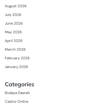
August 2026
July 2026
June 2026
May 2026
April 2026
March 2026
February 2026
January 2026
Categories
Budaya Daerah
Casino Online