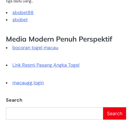
tiga dadu yang…
sbobet88
sbobet
Media Modern Penuh Perspektif
bocoran togel macau
Link Resmi Pasang Angka Togel
macaugg login
Search
Search