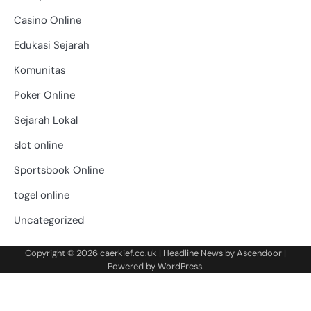
Casino Online
Edukasi Sejarah
Komunitas
Poker Online
Sejarah Lokal
slot online
Sportsbook Online
togel online
Uncategorized
Copyright © 2026
caerkief.co.uk
| Headline News by
Ascendoor
|
Powered by
WordPress
.