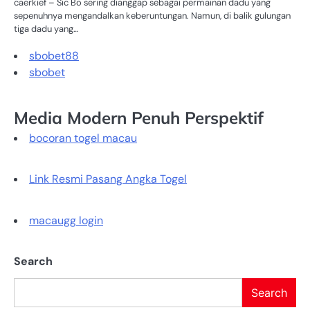
caerkief – Sic Bo sering dianggap sebagai permainan dadu yang
sepenuhnya mengandalkan keberuntungan. Namun, di balik gulungan
tiga dadu yang…
sbobet88
sbobet
Media Modern Penuh Perspektif
bocoran togel macau
Link Resmi Pasang Angka Togel
macaugg login
Search
Search