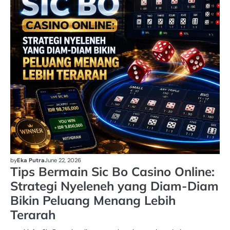
by
Eka Putra
June 22, 2026
Tips Bermain Sic Bo Casino Online:
Strategi Nyeleneh yang Diam-Diam
Bikin Peluang Menang Lebih
Terarah