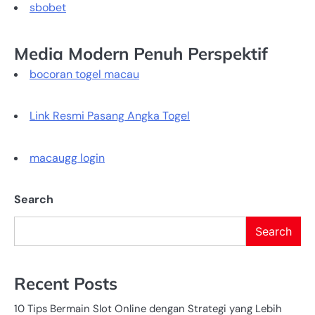
sbobet
Media Modern Penuh Perspektif
bocoran togel macau
Link Resmi Pasang Angka Togel
macaugg login
Search
Search
Recent Posts
10 Tips Bermain Slot Online dengan Strategi yang Lebih