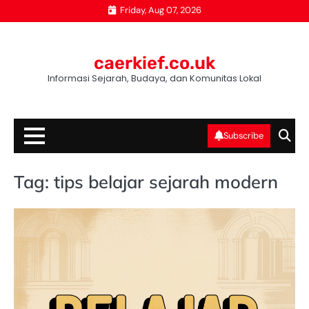
Skip
Friday, Aug 07, 2026
to
content
caerkief.co.uk
Informasi Sejarah, Budaya, dan Komunitas Lokal
Subscribe
Tag:
tips belajar sejarah modern
ED
SE