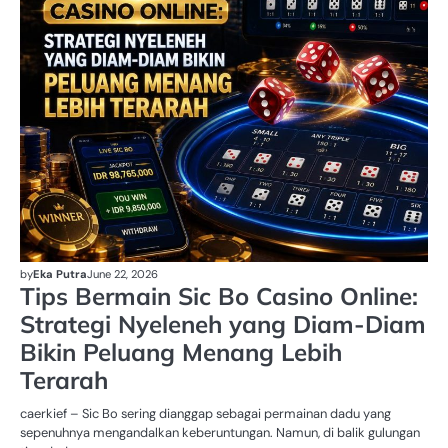
by
Eka Putra
June 22, 2026
Tips Bermain Sic Bo Casino Online:
Strategi Nyeleneh yang Diam-Diam
Bikin Peluang Menang Lebih
Terarah
caerkief – Sic Bo sering dianggap sebagai permainan dadu yang
sepenuhnya mengandalkan keberuntungan. Namun, di balik gulungan