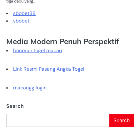
tiga dadu yang…
sbobet88
sbobet
Media Modern Penuh Perspektif
bocoran togel macau
Link Resmi Pasang Angka Togel
macaugg login
Search
Search