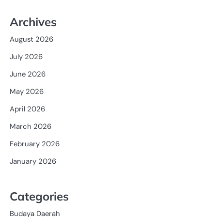
Archives
August 2026
July 2026
June 2026
May 2026
April 2026
March 2026
February 2026
January 2026
Categories
Budaya Daerah