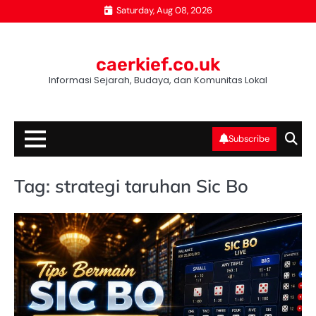
Skip
Saturday, Aug 08, 2026
to
content
caerkief.co.uk
Informasi Sejarah, Budaya, dan Komunitas Lokal
Subscribe
Tag:
strategi taruhan Sic Bo
CA
ON