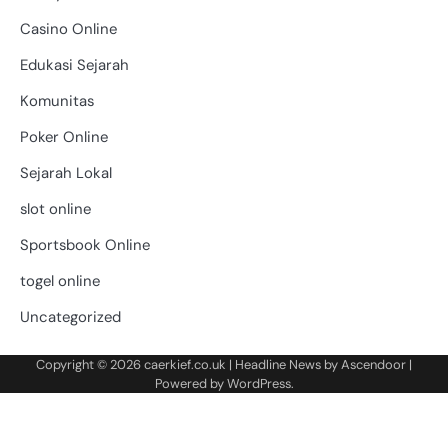
Casino Online
Edukasi Sejarah
Komunitas
Poker Online
Sejarah Lokal
slot online
Sportsbook Online
togel online
Uncategorized
Copyright © 2026
caerkief.co.uk
| Headline News by
Ascendoor
|
Powered by
WordPress
.