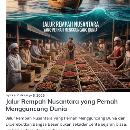
by
Eka Putra
May 8, 2026
Jalur Rempah Nusantara yang Pernah
Mengguncang Dunia
Jalur Rempah Nusantara yang Pernah Mengguncang Dunia dan
Diperebutkan Bangsa Besar bukan sekadar cerita sejarah biasa,