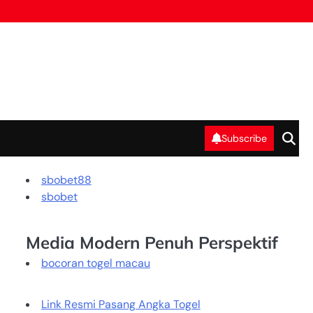
Subscribe
sbobet88
sbobet
Media Modern Penuh Perspektif
bocoran togel macau
Link Resmi Pasang Angka Togel