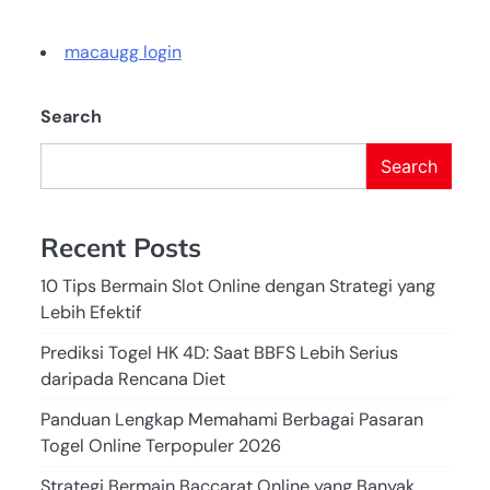
macaugg login
Search
Search
Recent Posts
10 Tips Bermain Slot Online dengan Strategi yang
Lebih Efektif
Prediksi Togel HK 4D: Saat BBFS Lebih Serius
daripada Rencana Diet
Panduan Lengkap Memahami Berbagai Pasaran
Togel Online Terpopuler 2026
Strategi Bermain Baccarat Online yang Banyak