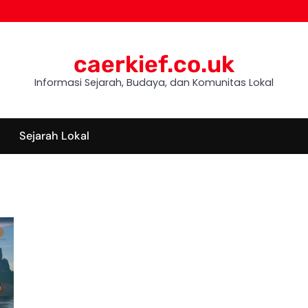
caerkief.co.uk
Informasi Sejarah, Budaya, dan Komunitas Lokal
Sejarah Lokal
EDUKASI
SEJARAH