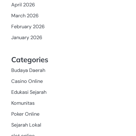
April 2026
March 2026
February 2026
January 2026
Categories
Budaya Daerah
Casino Online
Edukasi Sejarah
Komunitas
Poker Online
Sejarah Lokal
slot online