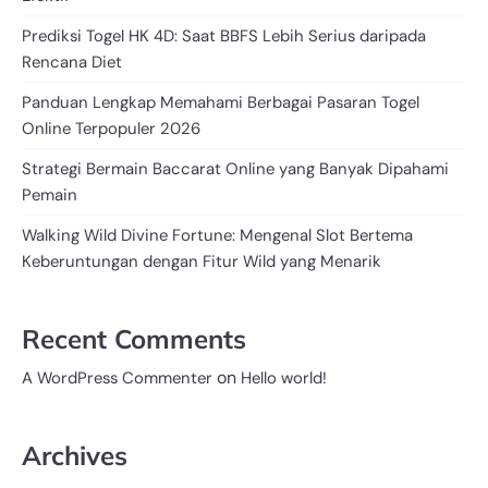
Prediksi Togel HK 4D: Saat BBFS Lebih Serius daripada
Rencana Diet
Panduan Lengkap Memahami Berbagai Pasaran Togel
Online Terpopuler 2026
Strategi Bermain Baccarat Online yang Banyak Dipahami
Pemain
Walking Wild Divine Fortune: Mengenal Slot Bertema
Keberuntungan dengan Fitur Wild yang Menarik
Recent Comments
on
A WordPress Commenter
Hello world!
Archives