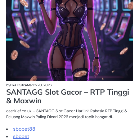
by
Eka Putra
March 20, 2026
SANTAGG Slot Gacor – RTP Tinggi
& Maxwin
caerkief.co.uk – SANTAGG Slot Gacor Hari Ini: Rahasia RTP Tinggi &
Peluang Maxwin Paling Dicari 2026 menjadi topik hangat di…
sbobet88
sbobet