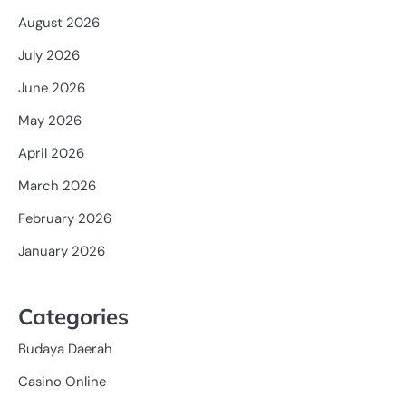
August 2026
July 2026
June 2026
May 2026
April 2026
March 2026
February 2026
January 2026
Categories
Budaya Daerah
Casino Online