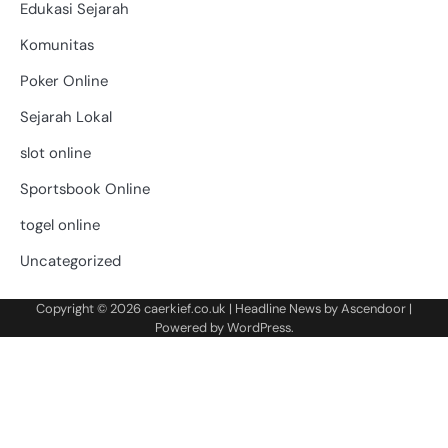
Edukasi Sejarah
Komunitas
Poker Online
Sejarah Lokal
slot online
Sportsbook Online
togel online
Uncategorized
Copyright © 2026
caerkief.co.uk
| Headline News by
Ascendoor
|
Powered by
WordPress
.