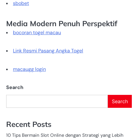
sbobet
Media Modern Penuh Perspektif
bocoran togel macau
Link Resmi Pasang Angka Togel
macaugg login
Search
Search
Recent Posts
10 Tips Bermain Slot Online dengan Strategi yang Lebih