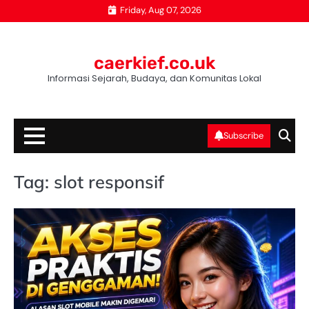
Skip
Friday, Aug 07, 2026
to
content
caerkief.co.uk
Informasi Sejarah, Budaya, dan Komunitas Lokal
Subscribe
Tag:
slot responsif
SL
ON