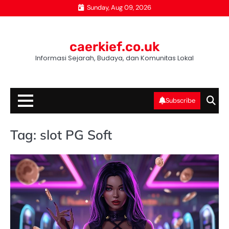
Skip
Sunday, Aug 09, 2026
to
content
caerkief.co.uk
Informasi Sejarah, Budaya, dan Komunitas Lokal
Subscribe
Tag:
slot PG Soft
SL
ON