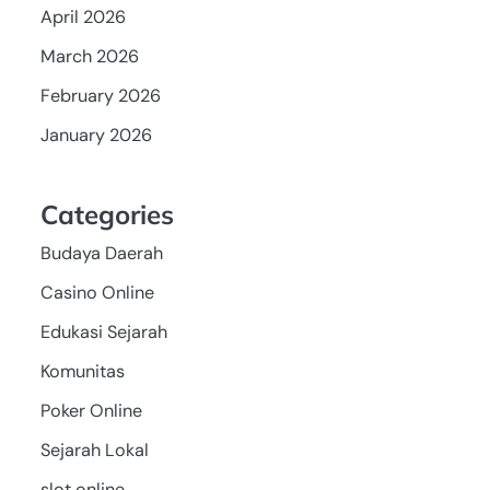
April 2026
March 2026
February 2026
January 2026
Categories
Budaya Daerah
Casino Online
Edukasi Sejarah
Komunitas
Poker Online
Sejarah Lokal
slot online