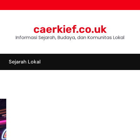
caerkief.co.uk
Informasi Sejarah, Budaya, dan Komunitas Lokal
Sejarah Lokal
SLOT
ONLINE