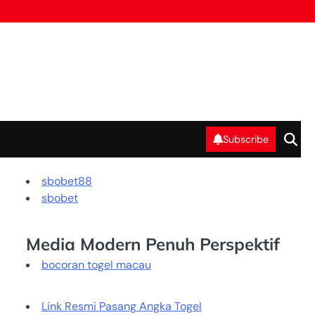
Subscribe
sbobet88
sbobet
Media Modern Penuh Perspektif
bocoran togel macau
Link Resmi Pasang Angka Togel