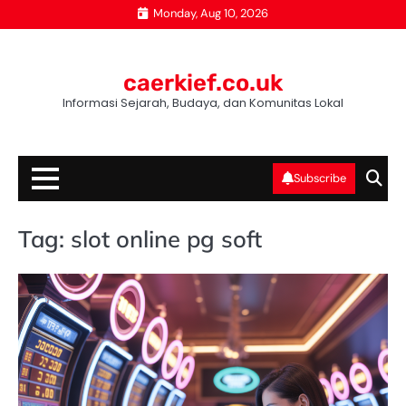
Skip
Monday, Aug 10, 2026
to
content
caerkief.co.uk
Informasi Sejarah, Budaya, dan Komunitas Lokal
Subscribe
Tag:
slot online pg soft
SL
ON