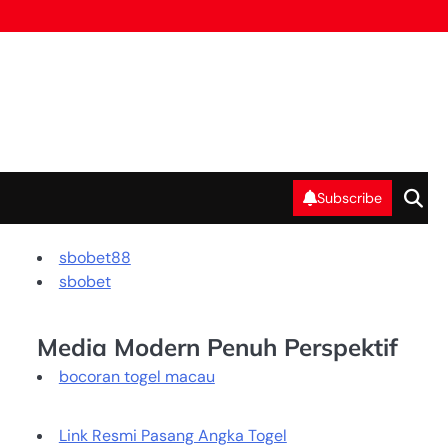
Subscribe
sbobet88
sbobet
Media Modern Penuh Perspektif
bocoran togel macau
Link Resmi Pasang Angka Togel