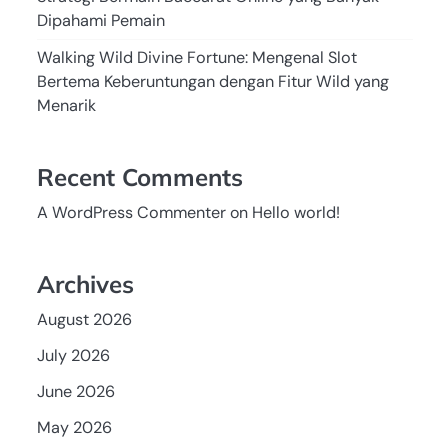
Dipahami Pemain
Walking Wild Divine Fortune: Mengenal Slot
Bertema Keberuntungan dengan Fitur Wild yang
Menarik
Recent Comments
A WordPress Commenter
on
Hello world!
Archives
August 2026
July 2026
June 2026
May 2026