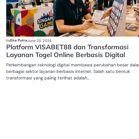
by
Eka Putra
June 25, 2026
Platform VISABET88 dan Transformasi
Layanan Togel Online Berbasis Digital
Perkembangan teknologi digital membawa perubahan besar dal
berbagai sektor layanan berbasis internet. Salah satu bentuk
transformasi yang paling terlihat adalah…